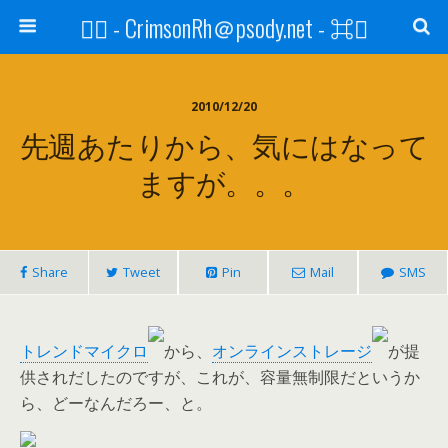
⌘ - CrimsonRh＠psody.net - ⌘
2010/12/20
先週あたりから、気にはなって
ますが。。。
Share
Tweet
Pin
Mail
SMS
トレンドマイクロ
から、
オンラインストレージ
が提
供されだしたのですが、これが、容量無制限だというか
ら、どーなんだろー、と。