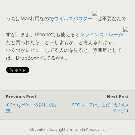
うちはMac利用なので
ウイルスバスター
は不要なんで
すが、まぁ、iPhoneでも使える
オンラインストレージ
だと言われたら、どーしよぉか、と考えるわけで。
いくつかレビューしてる人のを見ると、雰囲気として
は、DropBoxが似てるかも。
Previous Post
Next Post
GoogleVoiceを試しで設
ECOスコアは、まだまだ1stス
定。
テージ
All content Copyright CrimsonRh＠psody.net