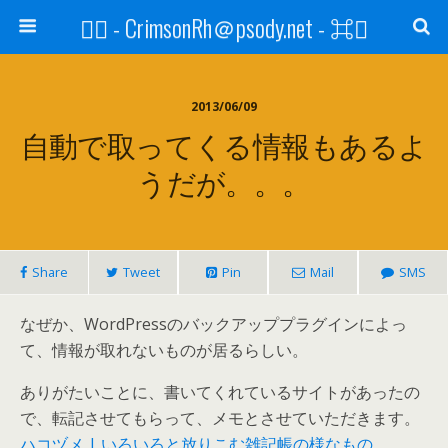
⌘ - CrimsonRh＠psody.net - ⌘
2013/06/09
自動で取ってくる情報もあるよ
うだが。。。
Share
Tweet
Pin
Mail
SMS
なぜか、WordPressのバックアッププラグインによっ
て、情報が取れないものが居るらしい。
ありがたいことに、書いてくれているサイトがあったの
で、転記させてもらって、メモとさせていただきます。
ハコヅメ | いろいろと放りこむ雑記帳の様なもの