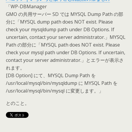
「WP-DBManager
GMO の共用サーバー SD では MYSQL Dump Path の部
分に「MYSQL dump path does NOT exist. Please
check your mysqldump path under DB Options. If
uncertain, contact your server administrator.」MYSQL
Path の部分に「MYSQL path does NOT exist. Please
check your mysql path under DB Options. If uncertain,
contact your server administrator.」とエラーが表示さ
れます。
[DB Option] にて、MYSQL Dump Path を
/usr/local/mysql/bin/mysqldump に MYSQL Path を
/usr/local/mysql/bin/mysql に変更します。」
とのこと。