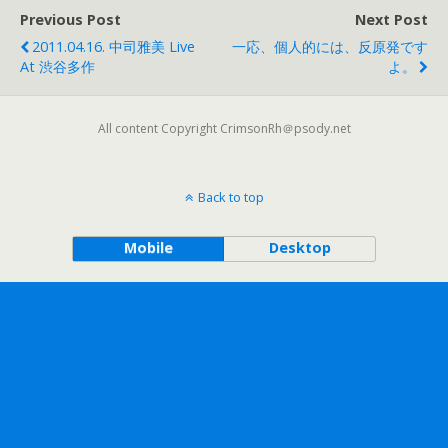
Previous Post
Next Post
2011.04.16. 中司雅美 Live
一応、個人的には、反原発です
At 渋谷多作
よ。
All content Copyright CrimsonRh＠psody.net
Back to top
Mobile
Desktop