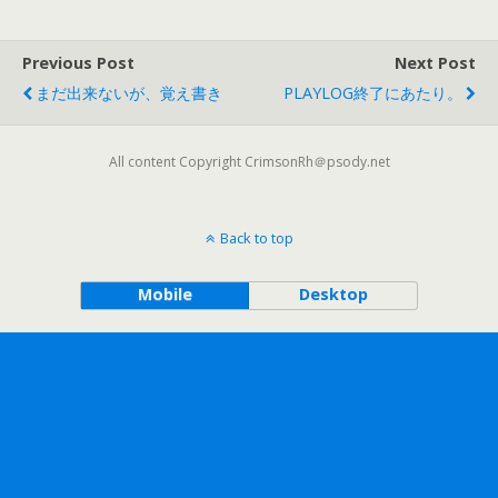
Previous Post
Next Post
まだ出来ないが、覚え書き
PLAYLOG終了にあたり。
All content Copyright CrimsonRh＠psody.net
Back to top
Mobile
Desktop