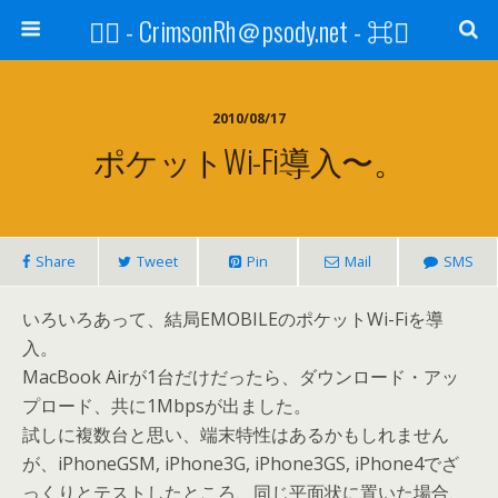
⌘ - CrimsonRh＠psody.net - ⌘
2010/08/17
ポケットWi-Fi導入〜。
Share
Tweet
Pin
Mail
SMS
いろいろあって、結局EMOBILEのポケットWi-Fiを導
入。
MacBook Airが1台だけだったら、ダウンロード・アッ
プロード、共に1Mbpsが出ました。
試しに複数台と思い、端末特性はあるかもしれません
が、iPhoneGSM, iPhone3G, iPhone3GS, iPhone4でざ
っくりとテストしたところ、同じ平面状に置いた場合、