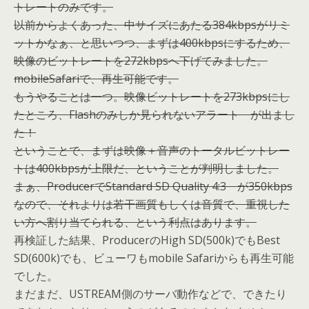
トレートのみです。
以前からよくあった、中サイズにあたる384kbpsがリミ
ットかなぁ、と思いつつ、まずは400kbpsにするため、
映像のビットレートを272kbpsへ下げてみました。
mobileSafariで、再生可能です。
もうやることは一つ。映像ビットレートを273kbpsにし
たところ、Flashのみしか見られないアラート が出まし
た！
ということで、まずは映像＋音声のトータルビットレー
トは400kbpsが上限だ、ということが判明しました。
まぁ、ProducerでStandard SD Quality 4:3 が350kbps
なので、それよりは若干画質もしくは音質で、重視した
い方へ割り当てられる、という利点はあります。
再検証した結果、ProducerのHigh SD(500k)でもBest
SD(600k)でも、ビューワもmobile Safariからも再生可能
でした。
まだまだ、USTREAM側のサーバ動作などで、できたり