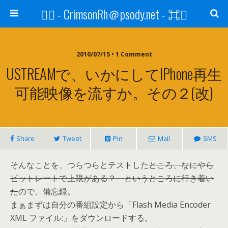
⌘ - CrimsonRh＠psody.net - ⌘
2010/07/15 • 1 Comment
USTREAMで、いかにしてiPhone再生
可能映像を流すか。その２(改)
Share
Tweet
Pin
Mail
SMS
そんなことを、つらつらとテストした
ところ、なにやら
ビットレートで上限がある？ というところに行き着い
た
ので、備忘録。
まぁまずは自分の番組設定から「Flash Media Encoder
XML ファイル:」をダウンロードする。