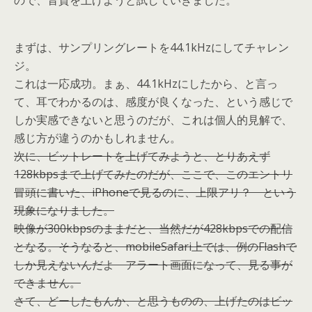
ので、音質を上げようと試していきました。
まずは、サンプリングレートを44.1kHzにしてチャレン
ジ。
これは一応成功。まぁ、44.1kHzにしたから、と言っ
て、耳でわかるのは、感度が良くなった、という感じで
しか実感できないと思うのだが、これは個人的見解で、
感じ方が違うのかもしれません。
次に、ビットレートを上げてみようと、とりあえず
128kbpsまで上げてみたのだが、ここで、このエントリ
冒頭に書いた、iPhoneで見るのに、上限アリ？ という
現象になりました。
映像が300kbpsのままだと、当然だが428kbpsでの配信
となる。そうなると、mobileSafari上では、例のFlashで
しか見えないんだよ アラート画面になって、見る事が
できません。
さて、どーしたもんか、と思うものの、上げたのはビッ