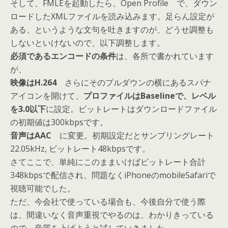
そして、FMLEを起動したら、Open Profile で、ダウン
ロードしたXMLファイルを読み込みます。足らん設定が
ある、というような文句を吐きますのが、どうせ調整も
しないといけないので、以下調整します。
必須であるエンコードの条件
は、各所で書かれています
が、
映像はH.264
さらにそのプルダウンの横にあるスパナ
アイコンを開けて、
プロファイルはBaselineで、レベル
を3.0以下
に設定。ビットレートはダウンロードファイル
の初期値は300kbpsです。
音声はAAC
に変更。初期設定だとサンプリングレート
22.05kHz, ビットレート48kbpsです。
さてここで、単純にこのままいけばビットレート合計
348kbpsで配信され、問題なくiPhoneのmobileSafariで
視聴可能でした。
ただ、今会社で使っている場合も、今後自分で使う際
は、間違いなく音声重視でやるのは、わかりきっている