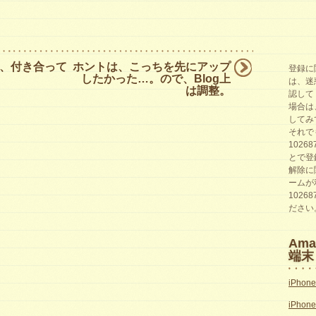
、付き合って
ホントは、こっちを先にアップ
登録に
したかった…。ので、Blog上
は、迷
は調整。
認して
場合は
してみ
それで
1026
とで登
解除に
ームが
1026
ださい
Am
端末
iPhon
iPhon