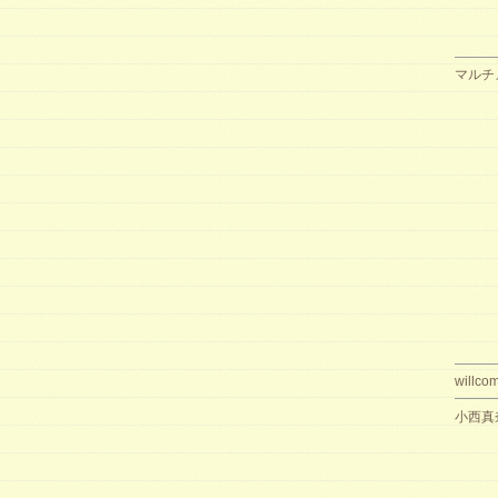
マルチ
willco
小西真