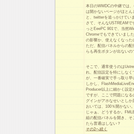
本日のWWDCの中継では、
は開かないページがほとん
と、twitterを追っかけて
さて、そんなUSTREAM
っとEeePC 901で、当然W
Chromeでもできていました
の影響か、使えなくなった
ただ、配信パネルからの配信だと
らも再生ボタンが出ないの
そこで、通常使うのはUstrea
れ、配信設定を特にしなくて
が、一番確実で手っ取り早
しかし、FlashMediaLiv
Producer以上に細か
ですが、ここで問題になるの
グインがアホなせいとしか
おいては、100％開かない
じゃぁ、どうするか。FMLE
組の配信パネルを開き、そ
たら普通はしない？
その2へ続く