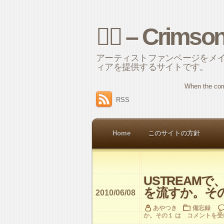
⌘ – Crimso
アーティストファンページをメ
ィアを提供するサイトです。
When the com
RSS
Home
このサイトの方針
USTREAMで
を流すか。そ
2010/06/08
あやつき
備忘録
か。その１ は
コメントを受