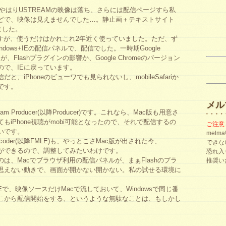
やはりUSTREAMの映像は落ち、さらには配信ページすら私
どで、映像は見えませんでした…。静止画＋テキストサイト
いました。
ですが、使うだけはかれこれ2年近く使っていました。ただ、ず
indows+IEの配信パネルで、配信でした。一時期Google
が、Flashプラグインの影響か、Google Chromeのバージョン
ので、IEに戻っています。
、iPhoneのビューワでも見られないし、mobileSafariか
です。
メル
m Producer(以降Producer)です。これなら、Mac版も用意さ
もiPhone視聴がmobi可能となったので、それで配信するの
ご注意
いです。
mel
eEncoder(以降FMLE)も、やっとこさMac版が出された今、
できな
く設定ができるので、調整してみたいわけです。
恐れ入
は、Macでブラウザ利用の配信パネルが、まぁFlashのプラ
推奨い
思えない動きで、画面が開かない開かない。私の試せる環境に
。
で、映像ソースだけMacで流しておいて、Windowsで同じ番
こから配信開始をする、というような無駄なことは、もしかし