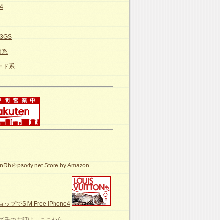
e4
e3GS
id系
カード系
nRh＠psody.net Store by Amazon
ップでSIM Free iPhone4
ズ氏のお話は、ここから