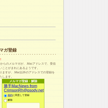
マガ登録
！
ma!からのメルマガが、.Macアドレスで、受信
いことがまれにあるようです。
りますが、.Mac以外のアドレスでの登録を
たします。
メルマガ登録・解除
勝手MacNews from
CrimsonRh@psody.net
規約
に同意して登録
解除