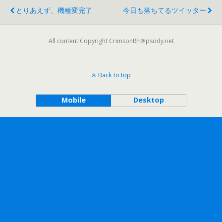
とりあえず、機種変完了
今日も落ちてるツイッター
All content Copyright CrimsonRh＠psody.net
Back to top
Mobile
Desktop