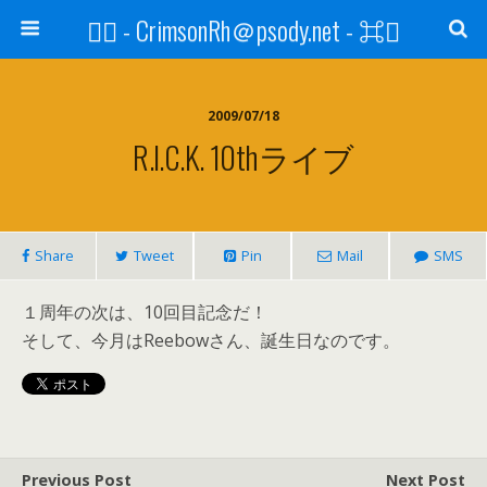
⌘ - CrimsonRh＠psody.net - ⌘
2009/07/18
R.i.C.k. 10thライブ
Share
Tweet
Pin
Mail
SMS
１周年の次は、10回目記念だ！
そして、今月はReebowさん、誕生日なのです。
Previous Post
Next Post