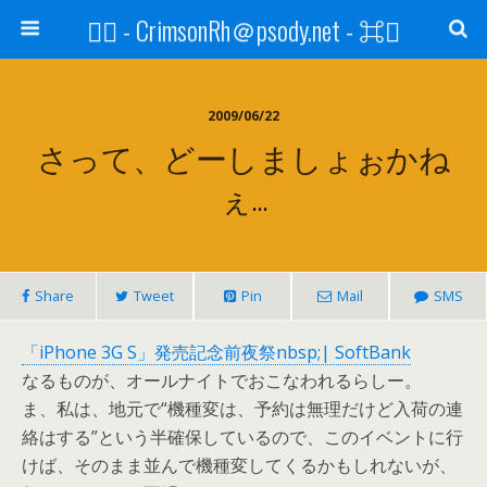
⌘ - CrimsonRh＠psody.net - ⌘
2009/06/22
さって、どーしましょぉかね
ぇ…
Share
Tweet
Pin
Mail
SMS
「iPhone 3G S」発売記念前夜祭nbsp;| SoftBank
なるものが、オールナイトでおこなわれるらしー。
ま、私は、地元で“機種変は、予約は無理だけど入荷の連
絡はする”という半確保しているので、このイベントに行
けば、そのまま並んで機種変してくるかもしれないが、