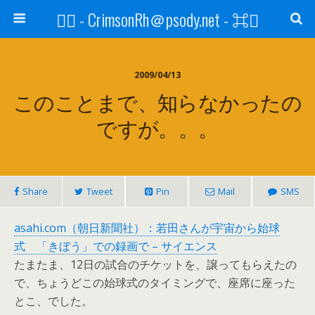
⌘ - CrimsonRh＠psody.net - ⌘
2009/04/13
このことまで、知らなかったの
ですが。。。
Share
Tweet
Pin
Mail
SMS
asahi.com（朝日新聞社）：若田さんが宇宙から始球
式 「きぼう」での録画で – サイエンス
たまたま、12日の試合のチケットを、譲ってもらえたの
で、ちょうどこの始球式のタイミングで、座席に座った
とこ、でした。