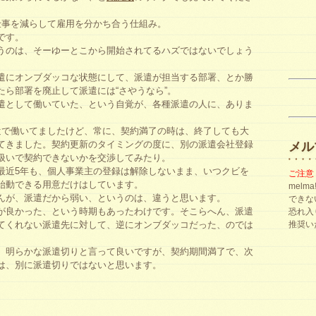
仕事を減らして雇用を分かち合う仕組み。
です。
うのは、そーゆーとこから開始されてるハズではないでしょう
遣にオンブダッコな状態にして、派遣が担当する部署、とか勝
たら部署を廃止して派遣には“さやうなら”。
遣として働いていた、という自覚が、各種派遣の人に、ありま
遣で働いてましたけど、常に、契約満了の時は、終了しても大
てきました。契約更新のタイミングの度に、別の派遣会社登録
メル
扱いで契約できないかを交渉してみたり。
最近5年も、個人事業主の登録は解除しないまま、いつクビを
ご注意
始動できる用意だけはしています。
mel
んが、派遣だから弱い、というのは、違うと思います。
できな
が良かった、という時期もあったわけです。そこらへん、派遣
恐れ入
てくれない派遣先に対して、逆にオンブダッコだった、のでは
推奨い
、明らかな派遣切りと言って良いですが、契約期間満了で、次
は、別に派遣切りではないと思います。