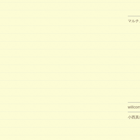
マルチ
willco
小西真