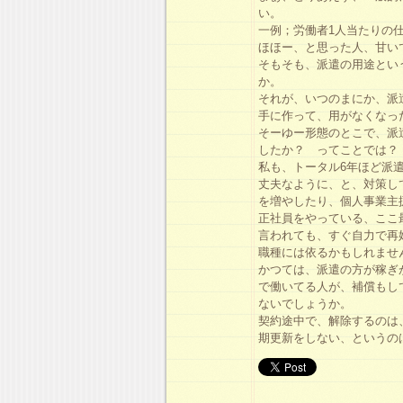
い。
一例；労働者1人当たりの
ほほー、と思った人、甘い
そもそも、派遣の用途とい
か。
それが、いつのまにか、派
手に作って、用がなくなっ
そーゆー形態のとこで、派
したか？ ってことでは？
私も、トータル6年ほど派
丈夫なように、と、対策し
を増やしたり、個人事業主
正社員をやっている、ここ
言われても、すぐ自力で再
職種には依るかもしれませ
かつては、派遣の方が稼ぎ
で働いてる人が、補償もし
ないでしょうか。
契約途中で、解除するのは
期更新をしない、というの