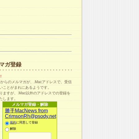
マガ登録
！
ma!からのメルマガが、.Macアドレスで、受信
いことがまれにあるようです。
りますが、.Mac以外のアドレスでの登録を
たします。
メルマガ登録・解除
勝手MacNews from
CrimsonRh@psody.net
規約
に同意して登録
解除