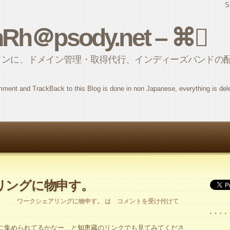
S
nRh＠psody.net – ⌘
インに、ドメイン管理・取得代行、インディーズバンドの
ment and TrackBack to this Blog is done in non Japanese, everything is del
リングに物申す。
ワークシェアリングに物申す。 は
コメントを受け付けて
に集められてるかなー、と
知恵蔵
のリンクでも見てみてくださ