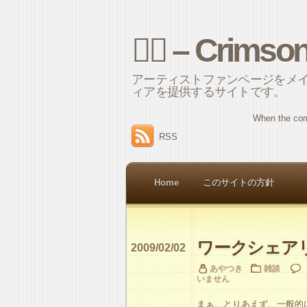
⌘ – Crimso
アーティストファンページをメ
ィアを提供するサイトです。
When the com
RSS
Home
このサイトの方針
ワークシェア
2009/02/02
あやつき
雑談
いません
まぁ、とりあえず、一般的