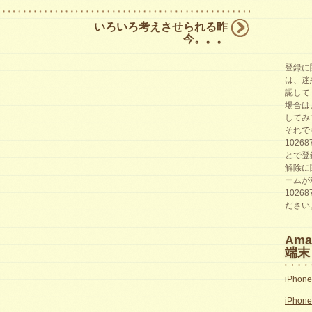
いろいろ考えさせられる昨
今。。。
登録に
は、迷
認して
場合は
してみ
それで
1026
とで登
解除に
ームが
1026
ださい
Am
端末
iPhon
iPhon