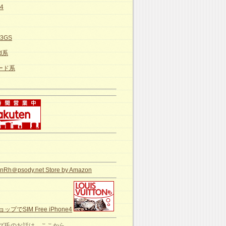
e4
e3GS
id系
カード系
nRh＠psody.net Store by Amazon
ップでSIM Free iPhone4
ズ氏のお話は、ここから