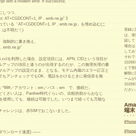
ipt with a modem error. If successful,
にしつつ、
text: AT+CGDCONT=1, IP , emb.ne.jp” 3
「AT+CGDCONT=1, IP , emb.ne.jp」を埋め込む(こ
登録に
、は不明だ！)
は、迷
認して
も、強制的に書き換え、
場合は
, emb.ne.jp”
してみ
それで
PRS.cclを利用した場合、設定項目には、APN, CIDという項目が
1026
ルアップの項目と違うのが出現するのだが、この無理矢理の書
とで登
ヤルアップの設定のまま、となる。モデム内蔵のエラー訂正と
解除に
でもアンチェックでもOK、電話をかけるときに発信音を無
ームが
1026
*99#／アカウント；em／パス；em で、接続だ。
ださい
くさい人は、Panther時代ぐらいの、比較的前からおなじ
-CFADPを使用しても、接続は可能でした。いつまで経っても万能な
Am
端末
チャレンジは、赤SIMでおこないました。
iPhon
iPhon
(ダウンロード速度) ——