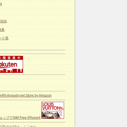
e4
e3GS
id系
カード系
nRh＠psody.net Store by Amazon
ップでSIM Free iPhone4
ズ氏のお話は、ここから