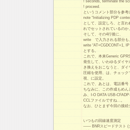
! seconds, terminate the scr
! proceed.
というコメント部分を参考
note “Initializing PDP con
として、設定しろ、と言われている
れでセットされているのか
そして、その4行後に、
write で入力される部分
write “AT+CGDCONT=1, IP 
とする。
これで、本来Generic G
発生して、いわゆるダイヤ
き換えをおこなうと、ダイ
圧縮を使用、は、チェック
視、に設定。
これで、あとは、電話番号；
ちなみに、この作成もめんど
み、I-O DATA USB
CCLファイルですね…。
なお、ひとまず今回の接続
いつもの回線速度測定
—— BNRスピードテスト 