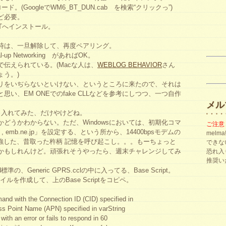
。(GoogleでWM6_BT_DUN.cab を検索“クリックっ”)
ど必要。
11HTへインストール。
時は、一旦解除して、再度ペアリング。
p Networking があればOK。
伝えられている。(Macな人は、
WEBLOG BEHAVIOR
さん
ょう。)
トリをいぢらないといけない、というところに来たので、それは
い、EM ONEでのfake CLLなどを参考にしつつ、一つ自作
メル
、入れてみた、だけやけどね。
どうかわからない。ただ、Windowsにおいては、初期化コマ
ご注意
P , emb.ne.jp」を設定する、という所から、14400bpsモデムの
mel
勉強した、昔取った杵柄 記憶を呼び起こし。。。もーちょっと
できな
かもしれんけど。頑張れそうやったら、週末チャレンジしてみ
恐れ入
推奨い
準の、Generic GPRS.cclの中に入ってる、Base Script。
ファイルを作成して、上のBase Scriptをコピペ。
 with the Connection ID (CID) specified in
ss Point Name (APN) specified in varString
with an error or fails to respond in 60