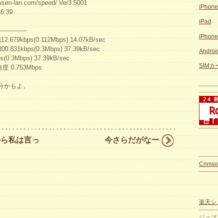
n-lan.com/speed/ Ver3.5001
iPhon
6:39
iPad
————–
iPhon
.679kbps(0.112Mbps) 14.07kB/sec
0.831kbps(0.3Mbps) 37.39kB/sec
Andro
.3Mbps) 37.39kB/sec
SIM
0.753Mbps
分かもよ。
から私は言っ
今さらだがなー
Crimso
楽天ショ
ジョブ