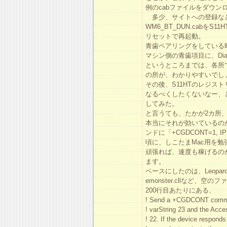
例のcabファイルをダウンロード
多少、サイトへの登録な
WM6_BT_DUN.cabをS
リセットで再起動。
青歯ペアリングをしている
マシン側の青歯項目に、Dial-u
というところまでは、各所で
の所が、わかりやすいでし
その後、S11HTのレジス
なるべくしたくないなー、と思
してみた。
と言うても、たかが2カ所
本当にそれが効いているのか
ンドに「+CGDCONT=1, I
頃に、しこたまMac用を
頑張れば、速度も稼げるの
ます。
ベースにしたのは、Leopard標
emonster.cllなど、空の
200行目あたりにある、
! Send a +CGDCONT command
! varString 23 and the Acce
! 22. If the device responds 