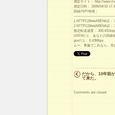
測定サイト： http://www.muse
測定日時： 2008/04/10 17:4
回線/ISP/地域：
————————————
1.NTTPC(WebARENA)1： 112
2.NTTPC(WebARENA)2： 30
推定転送速度： 300.831kbps(0
USENだと、あなたの回線速度 
gooだと、0.43Mbps
んー、青歯でこれなら、充
だから、10年前
て来た。
Comments are closed.