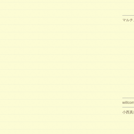
マルチ
willco
小西真