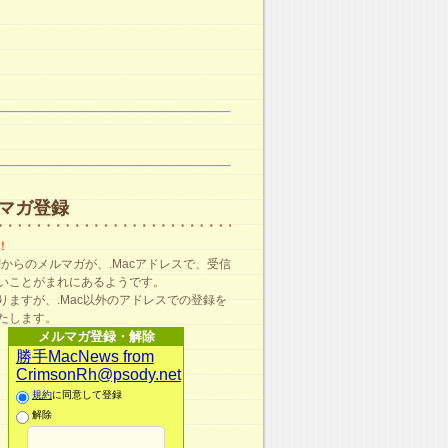
マガ登録
！
ma!からのメルマガが、.Macアドレスで、受信
いことがまれにあるようです。
りますが、.Mac以外のアドレスでの登録を
たします。
メルマガ登録・解除
勝手MacNews from
CrimsonRh@psody.net
規約
に同意して登録
解除