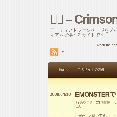
⌘ – Crimso
アーティストファンページをメ
ィアを提供するサイトです。
When the com
RSS
Home
このサイトの方針
EMONSTER
2008/04/10
あやつき
備忘録
せん
なぜか、各所で不通になってる、