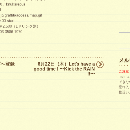
nuksrepus
I
graffiti/access/map.gif
00 start
￥2,500（1ドリンク別）
3586-1970
メル
ズへ登録
6月22日（木）Let’s have a
good time ! 〜Kick the RAIN
ご注意
!!〜
mel
できな
恐れ入
推奨い