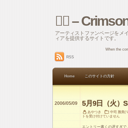
⌘ – Crimso
アーティストファンページをメ
ィアを提供するサイトです。
When the com
RSS
Home
このサイトの方針
5月9日（火）Song
2006/05/09
あやつき
中司 雅美(マ
トを受け付けていません
エントリー書くの遅すぎで