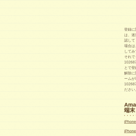
登録に
は、迷
認して
場合は
してみ
それで
1026
とで登
解除に
ームが
1026
ださい
Am
端末
iPhon
iPhon