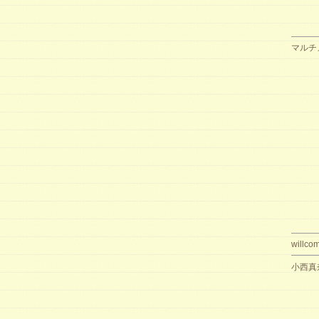
マルチ
willco
小西真