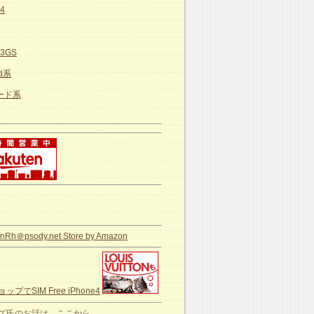
e4
e3GS
id系
カード系
nRh＠psody.net Store by Amazon
ップでSIM Free iPhone4
ズ氏のお話は、ここから