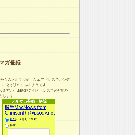
マガ登録
！
ma!からのメルマガが、.Macアドレスで、受信
いことがまれにあるようです。
りますが、.Mac以外のアドレスでの登録を
たします。
メルマガ登録・解除
勝手MacNews from
CrimsonRh@psody.net
規約
に同意して登録
解除