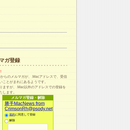
マガ登録
！
ma!からのメルマガが、.Macアドレスで、受信
いことがまれにあるようです。
りますが、.Mac以外のアドレスでの登録を
たします。
メルマガ登録・解除
勝手MacNews from
CrimsonRh@psody.net
規約
に同意して登録
解除