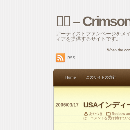
⌘ – Crimso
アーティストファンページをメ
ィアを提供するサイトです。
When the com
RSS
Home
このサイトの方針
USAインディ
2006/03/17
あやつき
Reebow an
は
コメントを受け付けてい