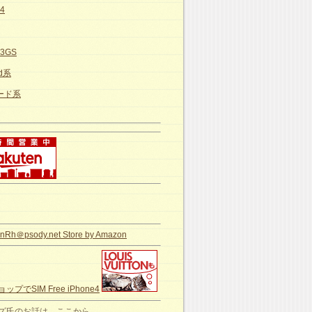
e4
e3GS
id系
カード系
nRh＠psody.net Store by Amazon
ップでSIM Free iPhone4
ズ氏のお話は、ここから