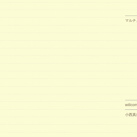
マルチ
willco
小西真