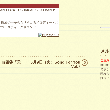
AND LOW TECHNICAL CLUB BAND:
な構成の中からも湧き出るメロディーとこ
アコースティックサウンド
メル
ご注意
28 in四谷「天
5月9日（火）Song For You
mel
Vol.7
できな
恐れ入
推奨い