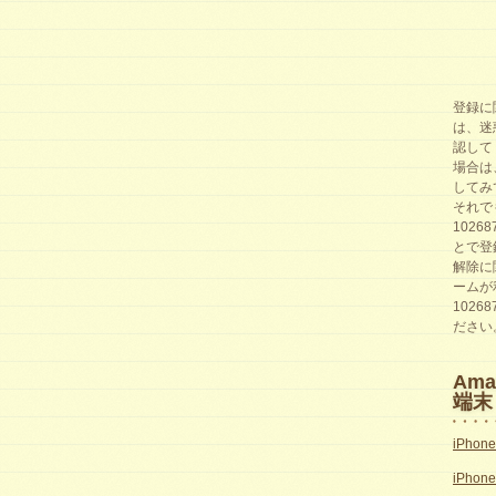
登録に
は、迷
認して
場合は
してみ
それで
1026
とで登
解除に
ームが
1026
ださい
Am
端末
iPhon
iPhon